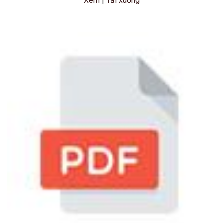
Xem
|
Tải xuống