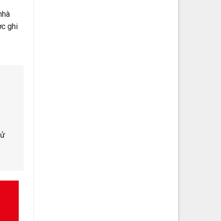
nhà
c ghi
sử