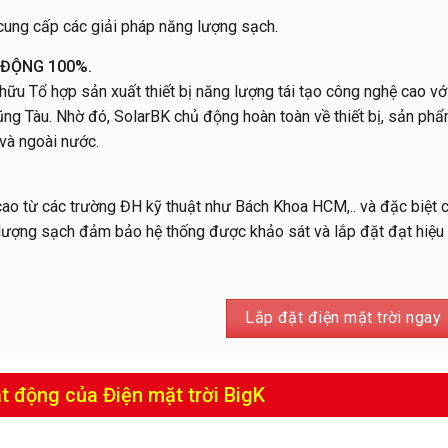
 cung cấp các giải pháp năng lượng sạch.
 ĐỘNG 100%.
ữu Tổ hợp sản xuất thiết bị năng lượng tái tạo công nghệ cao vớ
ng Tàu. Nhờ đó, SolarBK chủ động hoàn toàn về thiết bị, sản ph
và ngoài nước.
 cao từ các trường ĐH kỹ thuật như Bách Khoa HCM,.. và đặc biệt 
lượng sạch đảm bảo hệ thống được khảo sát và lắp đặt đạt hiệu
Lắp đặt điện mặt trời ngay
t động của Điện mặt trời BigK