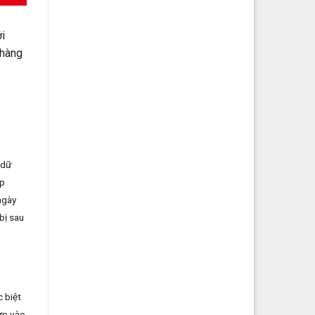
i
 hàng
 dữ
áp
ngày
 bị sau
 biệt
ợp vào