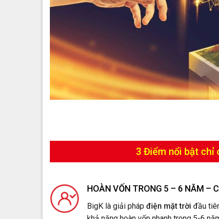
3 Điểm nổi bật chỉ
HOÀN VỐN TRONG 5 – 6 NĂM – 
BigK là giải pháp
điện mặt trời
đầu tiên
khả năng hoàn vốn nhanh trong 5-6 năm 