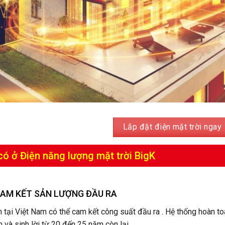
Lắp đặt điện mặt trời ngay
 có ở Điện năng lượng mặt trời BigK
CAM KẾT SẢN LƯỢNG ĐẦU RA
 tại Việt Nam có thể cam kết công suất đầu ra . Hệ thống hoàn to
và sinh lời từ 20 đến 25 năm còn lại.