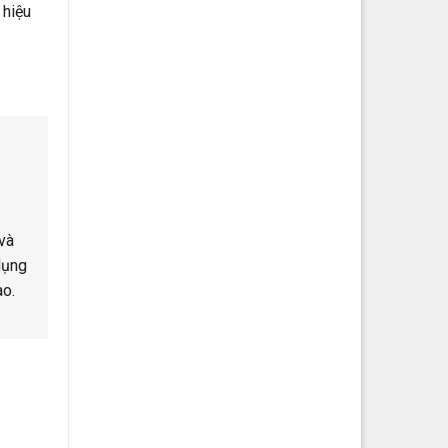
 hiệu
và
dụng
ào.