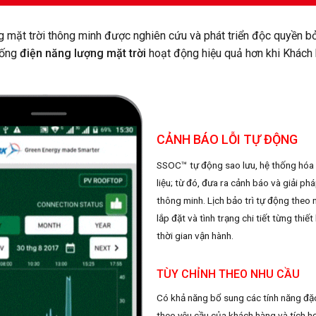
 mặt trời thông minh được nghiên cứu và phát triển độc quyền bở
hống
điện năng lượng mặt trời
hoạt động hiệu quả hơn khi Khách
CẢNH BÁO LỖI TỰ ĐỘNG
SSOC™ tự động sao lưu, hệ thống hóa
liệu; từ đó, đưa ra cảnh báo và giải ph
thông minh. Lịch bảo trì tự động theo 
lắp đặt và tình trạng chi tiết từng thiết
thời gian vận hành.
TÙY CHỈNH THEO NHU CẦU
Có khả năng bổ sung các tính năng đặc
theo yêu cầu của khách hàng và tích h