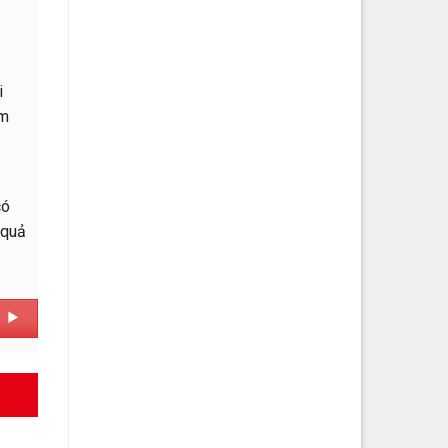
i
ẩm
có
 quả