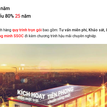
năm
iểu 80%
25
năm
ách hàng
quy trình trọn gói
bao gồm:
Tư vấn miễn phí, Khảo sát,
ng minh SSOC
đi kèm chương trình hậu mãi chuyên nghiệp.