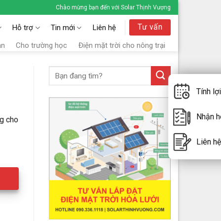
Chào mừng bạn đến với Solar Thịnh Vượng
Tư vấn
Hỗ trợ
Tin mới
Liên hệ
ạn
Cho trường học
Điện mặt trời cho nông trại
Tính lợ
Nhận ho
ng cho
Liên hệ