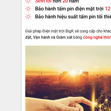
Sinh lời
hơn
20
năm
Bảo hành tấm pin điện mặt trời
12
Bảo hành hiệu suất tấm pin tối th
Giải pháp Điện mặt trời BigK sẽ cung cấp cho kh
đặt, Vận hành và Giám sát
bằng
công nghệ thô