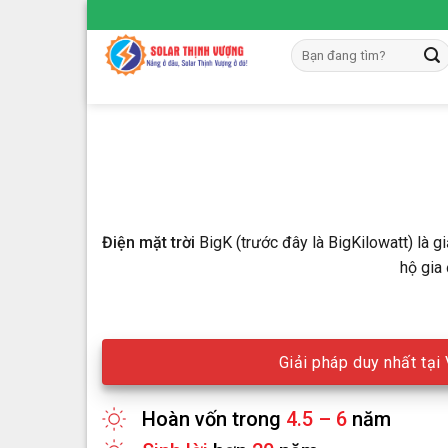
Skip
to
Tìm
content
kiếm:
Điện mặt trời
BigK (trước đây là BigKilowatt) là gi
hộ gia
Giải pháp duy nhất tạ
Hoàn vốn trong
4.5 – 6
năm