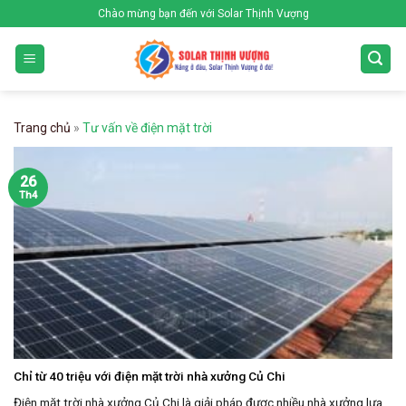
Skip
Chào mừng bạn đến với Solar Thịnh Vượng
to
content
Trang chủ
»
Tư vấn về điện mặt trời
26
Th4
Chỉ từ 40 triệu với điện mặt trời nhà xưởng Củ Chi
Điện mặt trời nhà xưởng Củ Chi là giải pháp được nhiều nhà xưởng lựa