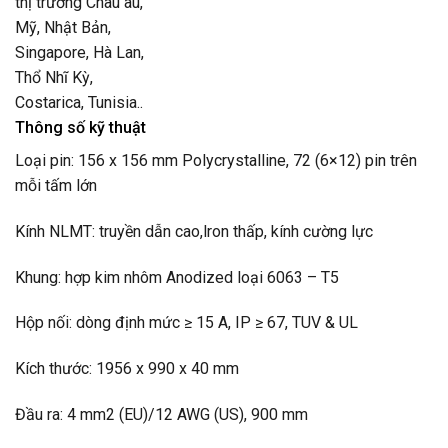
thị trường Châu âu,
Mỹ, Nhật Bản,
Singapore, Hà Lan,
Thổ Nhĩ Kỳ,
Costarica, Tunisia..
Thông số kỹ thuậ
t
Loại pin: 156 x 156 mm Polycrystalline, 72 (6×12) pin trên
mỗi tấm lớn
Kính NLMT: truyền dẫn cao,lron thấp, kính cường lực
Khung: hợp kim nhôm Anodized loại 6063 – T5
Hộp nối: dòng định mức ≥ 15 A, IP ≥ 67, TUV & UL
Kích thước: 1956 x 990 x 40 mm
Đầu ra: 4 mm2 (EU)/12 AWG (US), 900 mm