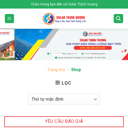
Skip
Chào mừng bạn đến với Solar Thịnh Vượng
to
content
Trang chủ
»
Shop
LỌC
YÊU CẦU BÁO GIÁ