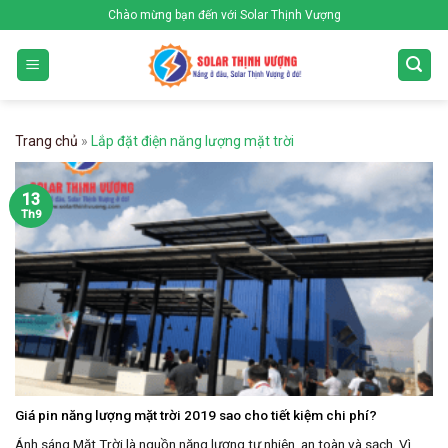
Skip
Chào mừng bạn đến với Solar Thịnh Vượng
to
content
Trang chủ
»
Lắp đặt điện năng lượng mặt trời
13
Th9
Giá pin năng lượng mặt trời 2019 sao cho tiết kiệm chi phí?
Ánh sáng Mặt Trời là nguồn năng lượng tự nhiên, an toàn và sạch. Vì ...