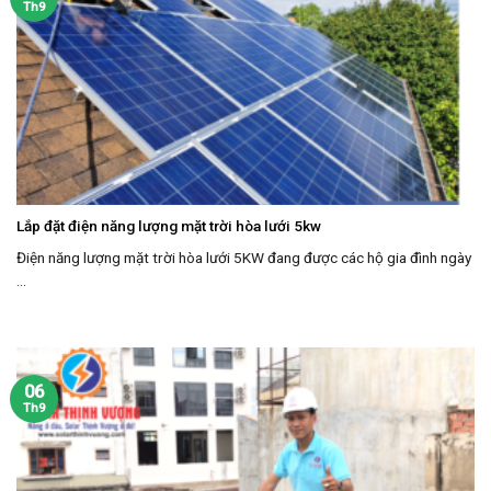
Th9
Lắp đặt điện năng lượng mặt trời hòa lưới 5kw
Điện năng lượng mặt trời hòa lưới 5KW đang được các hộ gia đình ngày
...
06
Th9