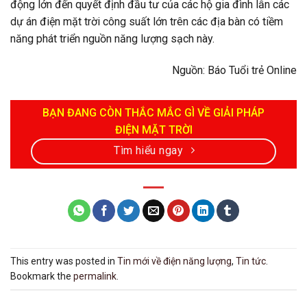
động lớn đến quyết định đầu tư của các hộ gia đình lẫn các
dự án điện mặt trời công suất lớn trên các địa bàn có tiềm
năng phát triển nguồn năng lượng sạch này.
Nguồn: Báo Tuổi trẻ Online
BẠN ĐANG CÒN THẮC MẮC GÌ VỀ GIẢI PHÁP
ĐIỆN MẶT TRỜI
Tìm hiểu ngay
This entry was posted in
Tin mới về điện năng lượng
,
Tin tức
.
Bookmark the
permalink
.