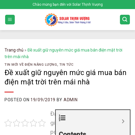
Skip
Chào mừng bạn đến với Solar Thịnh Vượng
to
content
Trang chủ
»
Đề xuất giữ nguyên mức giá mua bán điện mặt trời
trên mái nhà
TIN MỚI VỀ ĐIỆN NĂNG LƯỢNG
,
TIN TỨC
Đề xuất giữ nguyên mức giá mua bán
điện mặt trời trên mái nhà
POSTED ON
19/09/2019
BY
ADMIN
Đánh
giá
post
Contents