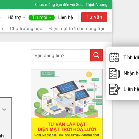
Chào mừng bạn đến với Solar Thịnh Vượng
Tư vấn
Hỗ trợ
Tin mới
Liên hệ
ạn
Cho trường học
Điện mặt trời cho nông trại
Tính lợ
Nhận ho
Liên hệ
nh