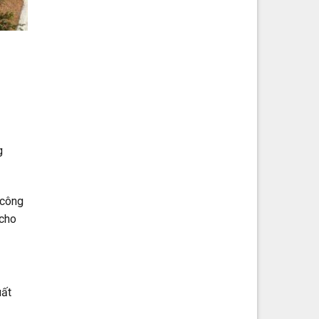
g
 công
 cho
uất