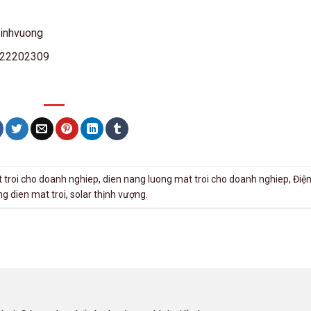
hinhvuong
122202309
 troi cho doanh nghiep
,
dien nang luong mat troi cho doanh nghiep
,
Điệ
ng dien mat troi
,
solar thịnh vượng
.