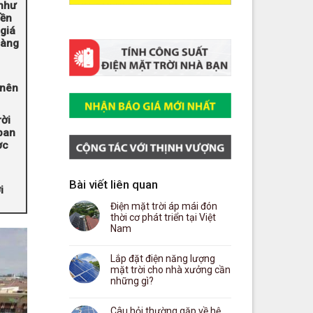
như
bền
giá
càng
 nên
rời
ban
ợc
Bài viết liên quan
i
Điện mặt trời áp mái đón
thời cơ phát triển tại Việt
Nam
Lắp đặt điện năng lượng
mặt trời cho nhà xưởng cần
những gì?
Câu hỏi thường gặp về hệ