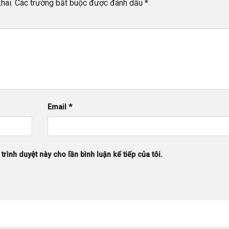
hai.
Các trường bắt buộc được đánh dấu
*
Email
*
trình duyệt này cho lần bình luận kế tiếp của tôi.