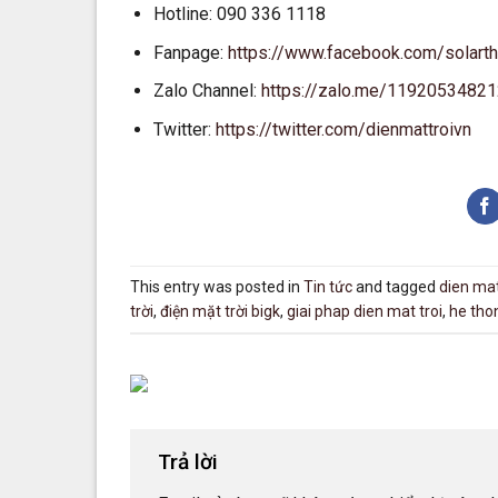
Hotline: 090 336 1118
Fanpage:
https://www.facebook.com/solart
Zalo Channel:
https://zalo.me/1192053482
Twitter:
https://twitter.com/dienmattroivn
This entry was posted in
Tin tức
and tagged
dien mat
trời
,
điện mặt trời bigk
,
giai phap dien mat troi
,
he tho
Trả lời