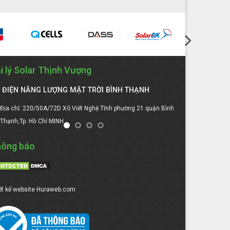
i lý Solar Thịnh Vượng
ĐIỆN NĂNG LƯỢNG MẶT TRỜI BÌNH THẠNH
ĐIỆN NĂNG
Địa chỉ: 220/50A/72D Xô Viết Nghệ Tĩnh phường 21 quận Bình
Địa chỉ:Số 41
Thạnh,Tp. Hồ Chí MINH
Tỉnh DAKLAK
ông báo
ết kế website
Huraweb.com