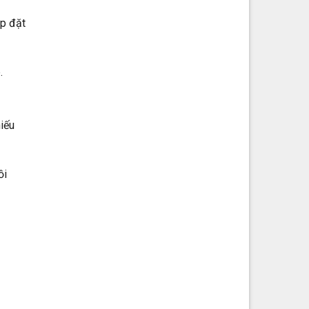
ắp đặt
.
iếu
ồi