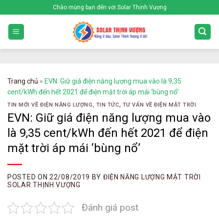
Skip
Chào mừng bạn đến với Solar Thịnh Vượng
to
content
Trang chủ
»
EVN: Giữ giá điện năng lượng mua vào là 9,35
cent/kWh đến hết 2021 để điện mặt trời áp mái ‘bùng nổ’
TIN MỚI VỀ ĐIỆN NĂNG LƯỢNG
,
TIN TỨC
,
TƯ VẤN VỀ ĐIỆN MẶT TRỜI
EVN: Giữ giá điện năng lượng mua vào
là 9,35 cent/kWh đến hết 2021 để điện
mặt trời áp mái ‘bùng nổ’
POSTED ON
22/08/2019
BY
ĐIỆN NĂNG LƯỢNG MẶT TRỜI
SOLAR THỊNH VƯỢNG
Đánh giá post