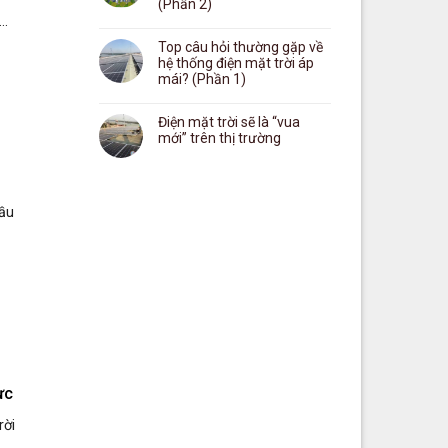
(Phần 2)
..
Top câu hỏi thường gặp về
hệ thống điện mặt trời áp
mái? (Phần 1)
Điện mặt trời sẽ là “vua
mới” trên thị trường
đầu
ực
rời