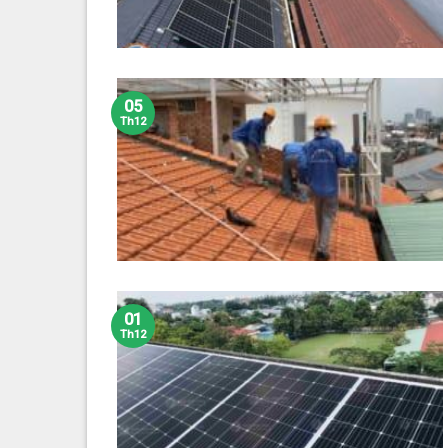
05
Th12
01
Th12