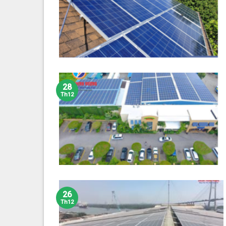
28
Th12
26
Th12