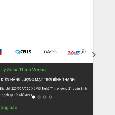
i lý Solar Thịnh Vượng
ĐIỆN NĂNG LƯỢNG MẶT TRỜI BÌNH THẠNH
ĐIỆN NĂNG
Địa chỉ: 220/50A/72D Xô Viết Nghệ Tĩnh phường 21 quận Bình
Địa chỉ:Số 41
Thạnh,Tp. Hồ Chí MINH
Tỉnh DAKLAK
ông báo