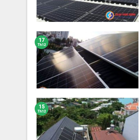
17
Th12
15
Th12