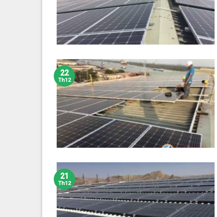
22
Th12
21
Th12