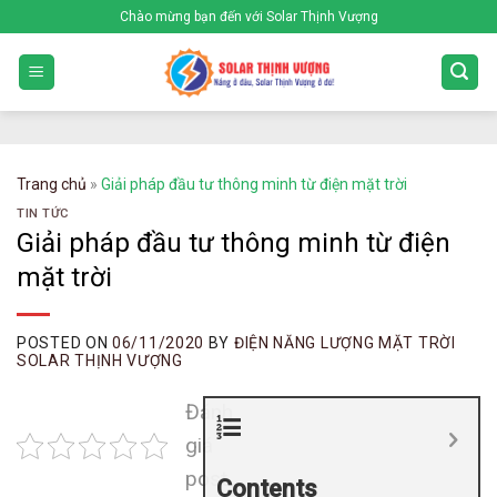
Skip
Chào mừng bạn đến với Solar Thịnh Vượng
to
content
Trang chủ
»
Giải pháp đầu tư thông minh từ điện mặt trời
TIN TỨC
Giải pháp đầu tư thông minh từ điện
mặt trời
POSTED ON
06/11/2020
BY
ĐIỆN NĂNG LƯỢNG MẶT TRỜI
SOLAR THỊNH VƯỢNG
Đánh
giá
post
Contents