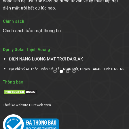
hoặc liên hệ: 0909.38.5459 để được tư vấn về kỹ thuật lắp đặt
điện mặt trời bất cứ lúc nào.
Chính sách
Chính sách bảo mật thông tin
Đại lý Solar Thịnh Vượng
ĐIỆN NĂNG LƯỢNG MẶT TRỜI DAKLAK
Địa chỉ:Số 41 Thôn Đoàn Kết, Xã EAKAR Mút, Huyện EAKAR, Tỉnh DAKLAK
Thông báo
Thiết kế website
Huraweb.com