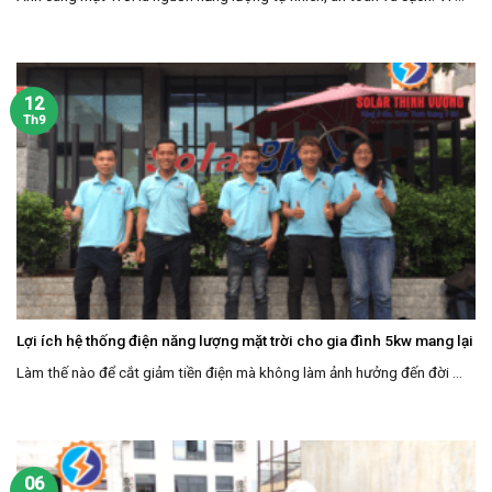
12
Th9
Lợi ích hệ thống điện năng lượng mặt trời cho gia đình 5kw mang lại
Làm thế nào để cắt giảm tiền điện mà không làm ảnh hưởng đến đời ...
06