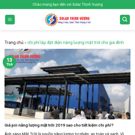
Skip
Chào mừng bạn đến với Solar Thịnh Vượng
to
content
Trang chủ
»
chi phí lắp đặt điện năng lượng mặt trời cho gia đình
13
Th9
Giá pin năng lượng mặt trời 2019 sao cho tiết kiệm chi phí?
Ánh sáng Mặt Trời là nguồn năng lượng tự nhiên, an toàn và sạch. Vì ...