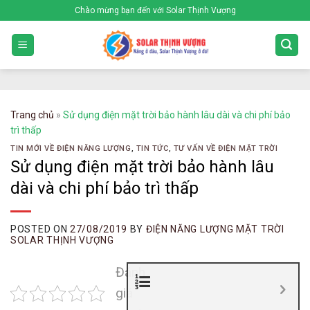
Skip
Chào mừng bạn đến với Solar Thịnh Vượng
to
content
Trang chủ
»
Sử dụng điện mặt trời bảo hành lâu dài và chi phí bảo
trì thấp
TIN MỚI VỀ ĐIỆN NĂNG LƯỢNG
,
TIN TỨC
,
TƯ VẤN VỀ ĐIỆN MẶT TRỜI
Sử dụng điện mặt trời bảo hành lâu
dài và chi phí bảo trì thấp
POSTED ON
27/08/2019
BY
ĐIỆN NĂNG LƯỢNG MẶT TRỜI
SOLAR THỊNH VƯỢNG
Đánh
giá