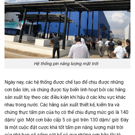
Hệ thống pin năng lượng mặt trời
Ngày nay, các hệ thống được chế tạo để chịu được những
cơn bão lớn, và chúng được tùy biến linh hoạt bởi các hãng
sản xuất tùy theo các điều kiện khí hậu ở các khu vực khác
nhau trong nước. Các hãng sản xuất thiết kế, kiểm tra và
chứng thực tấm pin của họ có thể chịu đựng mức gió là 140
dặm/ giờ. Một cơn bão cấp 5 có gió trên 130 dặm/ giờ. Đây
là một cuộc đặt cược khá tốt tấm pin năng lượng mặt trời
của nhà bạn sẽ sống sót kể cả qua những cơn bão tồi tệ