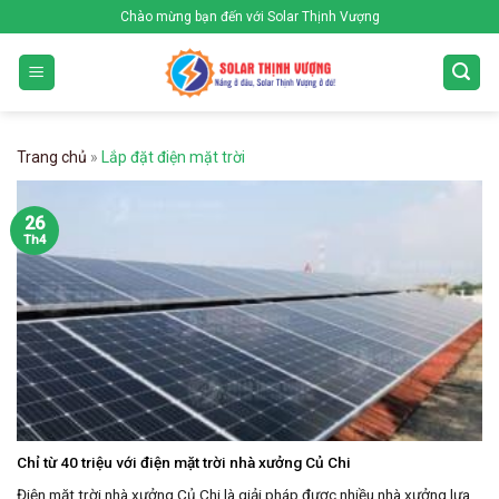
Skip
Chào mừng bạn đến với Solar Thịnh Vượng
to
content
Trang chủ
»
Lắp đặt điện mặt trời
26
Th4
Chỉ từ 40 triệu với điện mặt trời nhà xưởng Củ Chi
Điện mặt trời nhà xưởng Củ Chi là giải pháp được nhiều nhà xưởng lựa