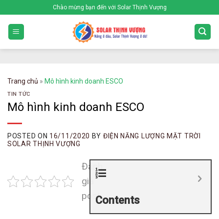
Skip
Chào mừng bạn đến với Solar Thịnh Vượng
to
content
Trang chủ
»
Mô hình kinh doanh ESCO
TIN TỨC
Mô hình kinh doanh ESCO
POSTED ON
16/11/2020
BY
ĐIỆN NĂNG LƯỢNG MẶT TRỜI
SOLAR THỊNH VƯỢNG
Đánh
giá
post
Contents