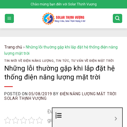
Skip
Chào mừng bạn đến với Solar Thịnh Vượng
to
content
Trang chủ
»
Những lỗi thường gặp khi lắp đặt hệ thống điện năng
lượng mặt trời
TIN MỚI VỀ ĐIỆN NĂNG LƯỢNG
,
TIN TỨC
,
TƯ VẤN VỀ ĐIỆN MẶT TRỜI
Những lỗi thường gặp khi lắp đặt hệ
thống điện năng lượng mặt trời
POSTED ON
05/08/2019
BY
ĐIỆN NĂNG LƯỢNG MẶT TRỜI
SOLAR THỊNH VƯỢNG
Đánh
giá