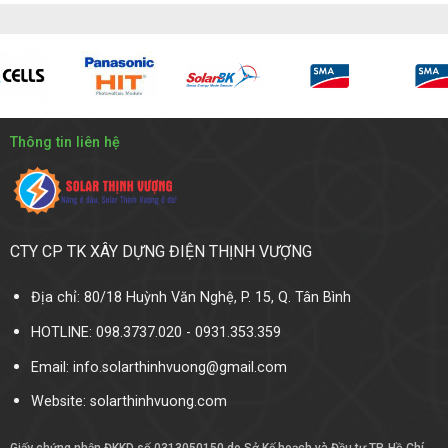
Thông tin liên hệ
CTY CP TK XÂY DỰNG ĐIỆN THỊNH VƯỢNG
Địa chỉ: 80/18 Huỳnh Văn Nghệ, P. 15, Q. Tân Bình
HOTLINE: 098.3737.020 - 0931.353.359
Email: info.solarthinhvuong@gmail.com
Website:
solarthinhvuong.com
Giấy chứng nhận ĐKKD số 0313050150 do Sở Kế hoạch và Đầu tư TP. Hồ Chí