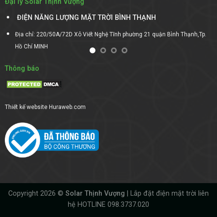
Đại lý Solar Thịnh Vượng
NH
ĐIỆN NĂNG LƯỢNG MẶT TRỜI DAKLAK
 quận Bình Thạnh,Tp.
Địa chỉ:Số 41 Thôn Đoàn Kết, Xã EAKAR Mút, Huyện E
Thông báo
Thiết kế website
Huraweb.com
Copyright 2026 ©
Solar Thịnh Vượng
| Lắp đặt điện mặt trời liên
hệ
HOTLINE 098.3737.020