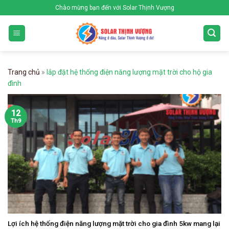
Skip
Chào mừng bạn đến với Solar Thịnh Vượng
to
content
Trang chủ
»
lắp đặt hệ thống điện năng lượng mặt trời cho hộ gia
đình
12
Th9
Lợi ích hệ thống điện năng lượng mặt trời cho gia đình 5kw mang lại